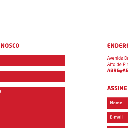
ONOSCO
ENDER
Avenida D
Alto de P
ABRE@AB
ASSINE