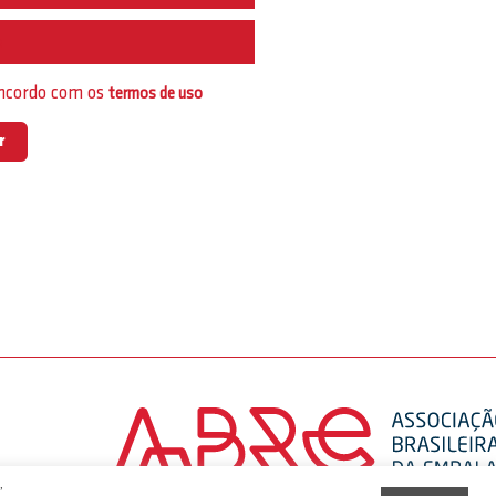
e
oncordo com os
termos de uso
,