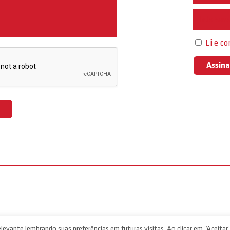
Interess
Li e c
levante lembrando suas preferências em futuras visitas. Ao clicar em “Aceitar”