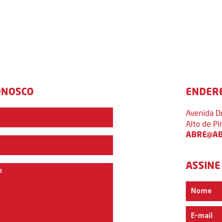
ONOSCO
ENDER
Avenida D
Alto de P
ABRE@AB
ASSINE