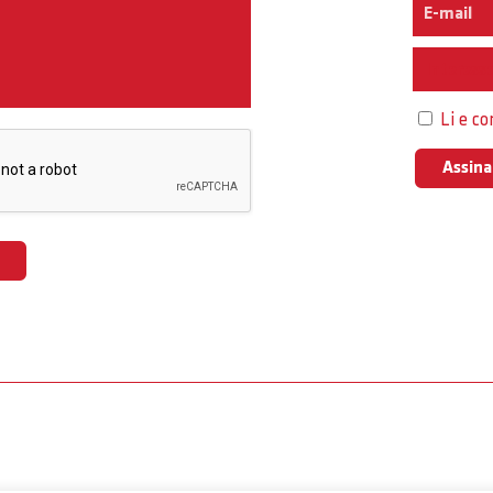
Interess
Li e c