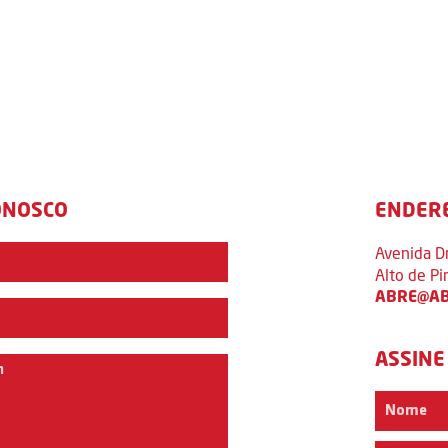
ONOSCO
ENDER
Avenida D
Alto de P
ABRE@AB
ASSINE