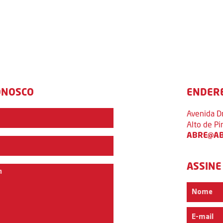
ONOSCO
ENDER
Avenida D
Alto de P
ABRE@AB
ASSINE