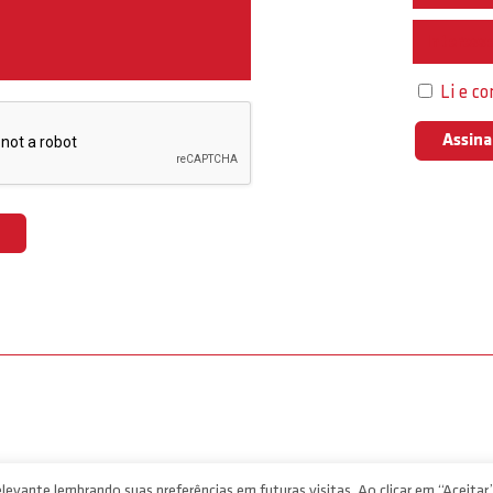
Interess
Li e c
levante lembrando suas preferências em futuras visitas. Ao clicar em “Aceitar”