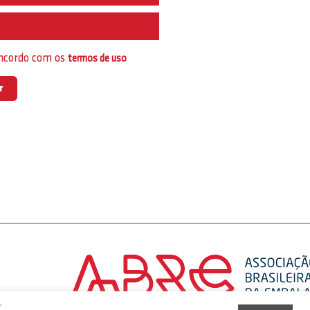
e
oncordo com os
termos de uso
,