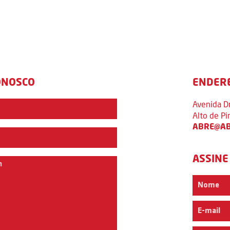
ONOSCO
ENDER
Avenida D
Alto de P
ABRE@AB
ASSINE