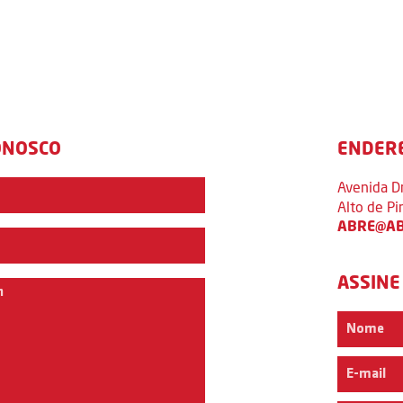
ONOSCO
ENDER
Avenida D
Alto de P
ABRE@AB
ASSINE