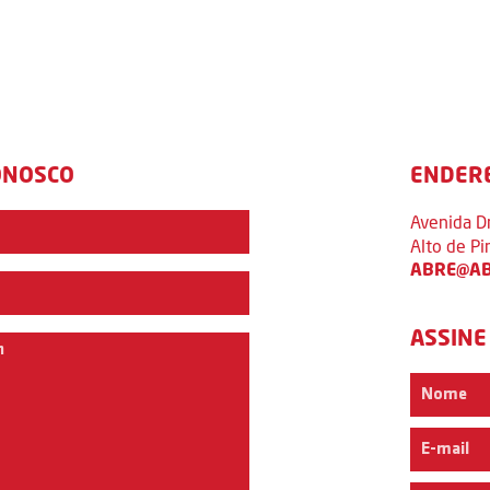
ONOSCO
ENDER
Avenida D
Alto de P
ABRE@AB
ASSINE