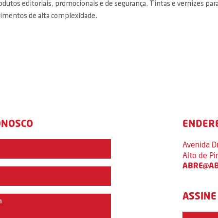
odutos editoriais, promocionais e de segurança. Tintas e vernizes pa
alimentos de alta complexidade.
ONOSCO
ENDER
Avenida D
Alto de P
ABRE@AB
ASSINE