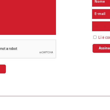
Interess
Li e c