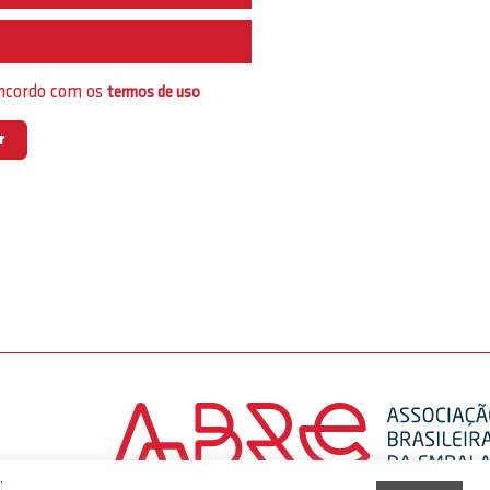
e
oncordo com os
termos de uso
,