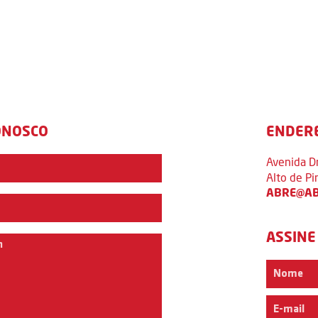
ONOSCO
ENDER
Avenida D
Alto de P
ABRE@AB
ASSINE