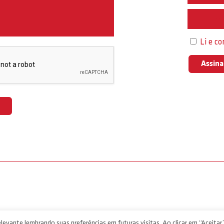
Interess
Li e c
levante lembrando suas preferências em futuras visitas. Ao clicar em “Aceitar”