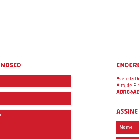
ONOSCO
ENDER
Avenida D
Alto de P
ABRE@AB
ASSINE