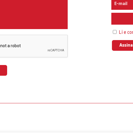
Interess
Li e c