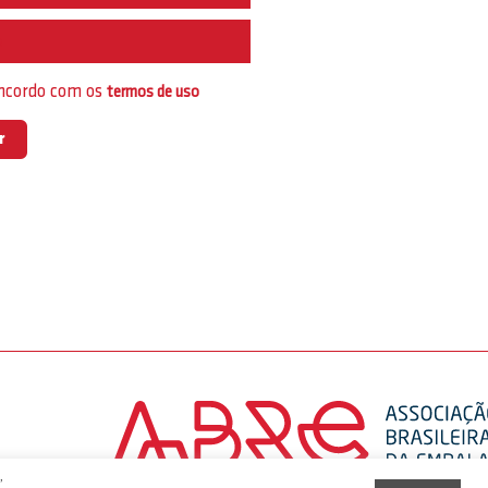
e
oncordo com os
termos de uso
,