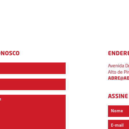
ONOSCO
ENDER
Avenida D
Alto de P
ABRE@AB
ASSINE