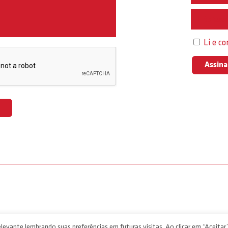
Interess
Li e c
levante lembrando suas preferências em futuras visitas. Ao clicar em “Aceitar”