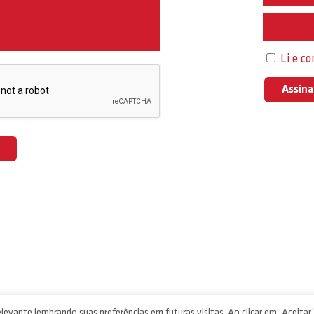
Interess
Li e c
levante lembrando suas preferências em futuras visitas. Ao clicar em “Aceitar”