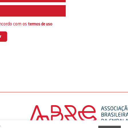
e
oncordo com os
termos de uso
,