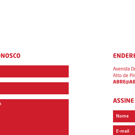
ONOSCO
ENDER
Avenida D
Alto de P
ABRE@AB
ASSINE