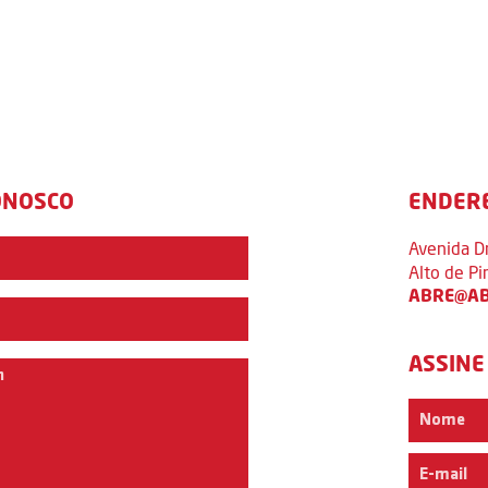
ONOSCO
ENDER
Avenida D
Alto de P
ABRE@AB
ASSINE