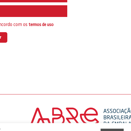
e
oncordo com os
termos de uso
,