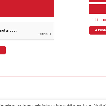
Interess
Li e c
levante lembrando suas preferências em futuras visitas. Ao clicar em “Aceitar”