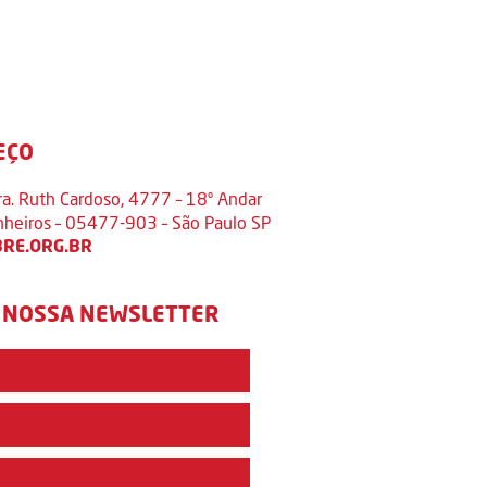
EÇO
ra. Ruth Cardoso, 4777 – 18º Andar
inheiros – 05477-903 – São Paulo SP
RE.ORG.BR
 NOSSA NEWSLETTER
e