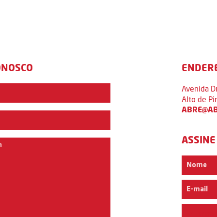
ONOSCO
ENDER
Avenida D
Alto de P
ABRE@AB
ASSINE
Interess