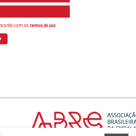
e
oncordo com os
termos de uso
,