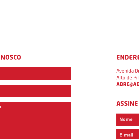
ONOSCO
ENDER
Avenida D
Alto de P
ABRE@AB
ASSINE