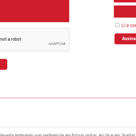
Interess
Li e c
levante lembrando suas preferências em futuras visitas. Ao clicar em “Aceitar”