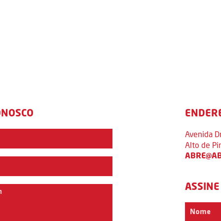
ONOSCO
ENDER
Avenida D
Alto de P
ABRE@AB
ASSINE