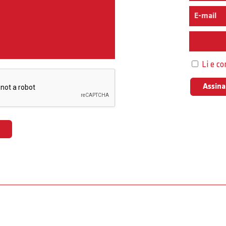
Interess
Li e c