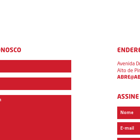
ONOSCO
ENDER
Avenida D
Alto de P
ABRE@AB
ASSINE