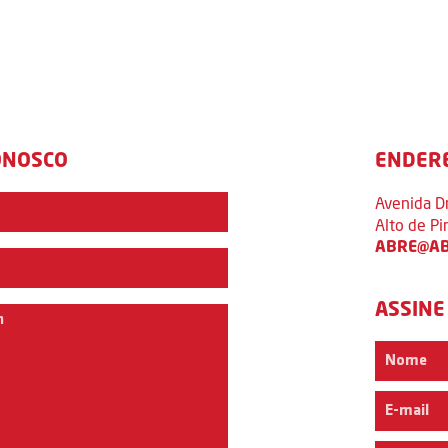
ONOSCO
ENDER
Avenida D
Alto de P
ABRE@AB
ASSINE