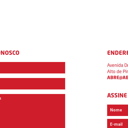
ONOSCO
ENDER
Avenida D
Alto de P
ABRE@AB
ASSINE