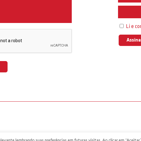
Interess
Li e c
levante lembrando suas preferências em futuras visitas. Ao clicar em “Aceitar”