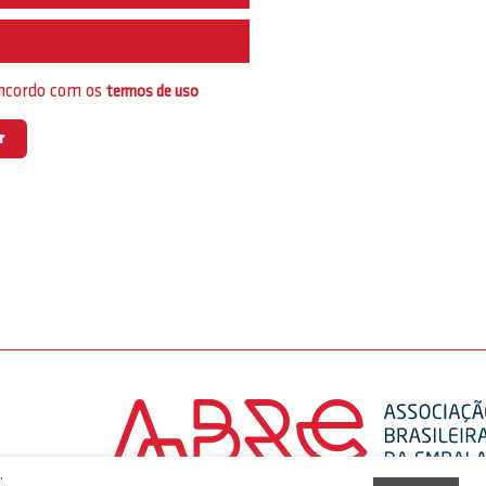
e
oncordo com os
termos de uso
,