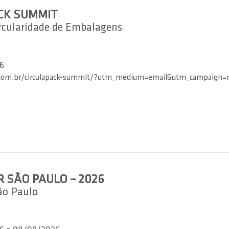
CK SUMMIT
rcularidade de Embalagens
6
.com.br/circulapack-summit/?utm_medium=email&utm_campaign
R SÃO PAULO – 2026
ão Paulo