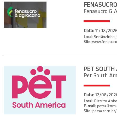
FENASUCRO 
Fenasucro & 
Data:
11/08/2026
Local:
Sertãozinho,
Site:
www.fenasucr
PET SOUTH 
Pet South Am
Data:
12/08/2026
Local:
Distrito Anhe
E-mail:
petsa@nm-b
Site:
petsa.com.br