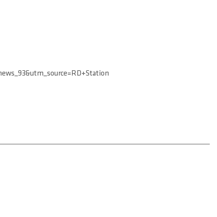
=news_93&utm_source=RD+Station