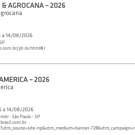
& AGROCANA – 2026
Agrocana
 a 14/08/2026
 SP
o.com.br/pt-br.html#/
AMERICA – 2026
erica
 a 14/08/2026
mbi - São Paulo - SP
rasil.com.br
/?utm_source=site-np&utm_medium=banner-728&utm_campaign=np