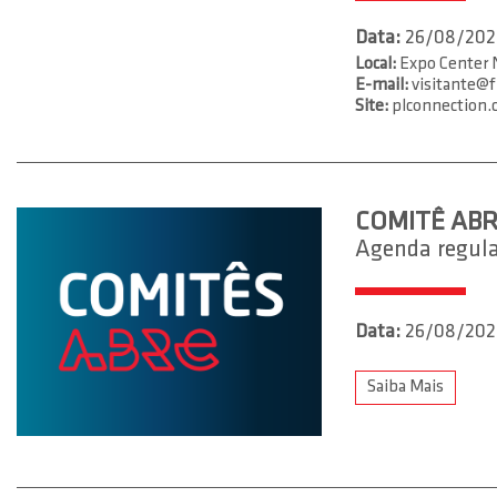
Data:
26/08/202
Local:
Expo Center N
E-mail:
visitante@f
Site:
plconnection.
COMITÊ ABR
Agenda regulat
Data:
26/08/202
Saiba Mais