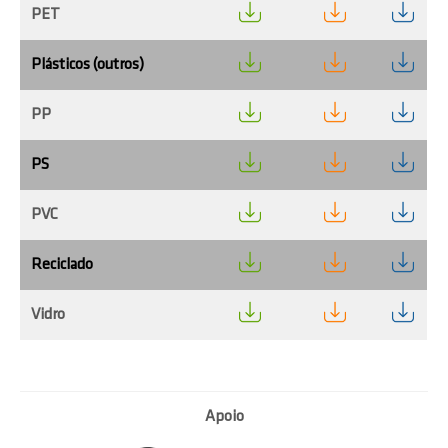
PET
Plásticos (outros)
PP
PS
PVC
Reciclado
Vidro
Apoio