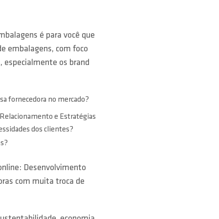
mbalagens é para você que
 de embalagens, com foco
s, especialmente os brand
esa fornecedora no mercado?
 Relacionamento e Estratégias
essidades dos clientes?
as?
online: Desenvolvimento
ras com muita troca de
ustentabilidade, economia