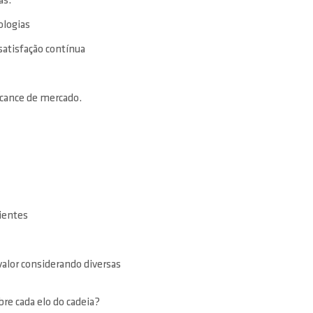
as.
ologias
satisfação contínua
lcance de mercado.
ientes
valor considerando diversas
re cada elo do cadeia?