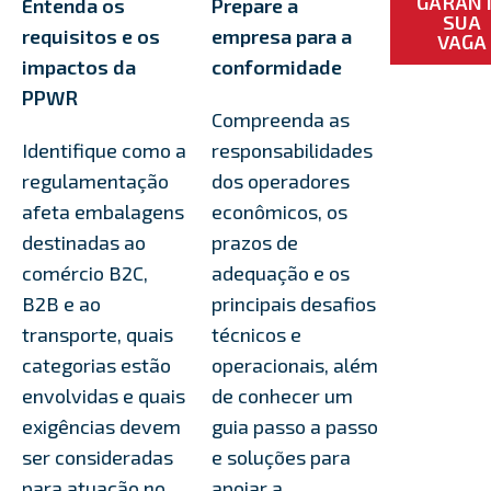
GARAN
Entenda os
Prepare a
SUA
requisitos e os
empresa para a
VAGA
impactos da
conformidade
PPWR
Compreenda as
Identifique como a
responsabilidades
regulamentação
dos operadores
afeta embalagens
econômicos, os
destinadas ao
prazos de
comércio B2C,
adequação e os
B2B e ao
principais desafios
transporte, quais
técnicos e
categorias estão
operacionais, além
envolvidas e quais
de conhecer um
exigências devem
guia passo a passo
ser consideradas
e soluções para
para atuação no
apoiar a