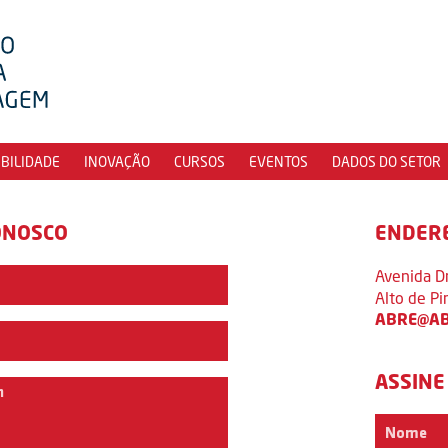
IBILIDADE
INOVAÇÃO
CURSOS
EVENTOS
DADOS DO SETOR
ONOSCO
ENDER
Avenida D
Alto de P
ABRE@AB
ASSINE