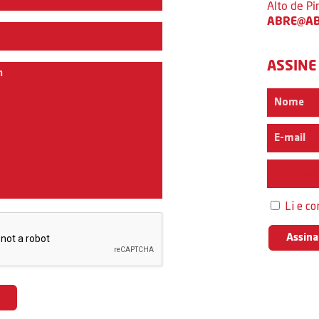
Alto de P
ABRE@AB
ASSINE
Interess
Li e c