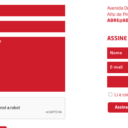
Avenida D
Alto de P
ABRE@AB
ASSINE
Interess
Li e c