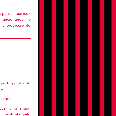
e pensar técnico-
funcionários e
a o progresso da
 protagonista do
os.
setor.
icas, uma maior
a constante pela