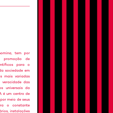
nomina, tem por
 e promoção de
ntíficos para o
s da sociedade em
as mais variadas
a veracidade das
s universais da
A é um centro de
 por meio de seus
ara o constante
rios, instalações