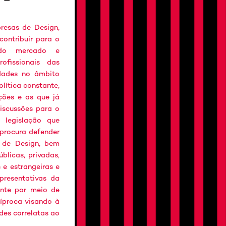
esas de Design,
contribuir para o
o do mercado e
ofissionais das
dades no âmbito
lítica constante,
ções e as que já
discussões para o
 legislação que
 procura defender
s de Design, bem
blicas, privadas,
 e estrangeiras e
presentativas da
mente por meio de
cíproca visando à
des correlatas ao