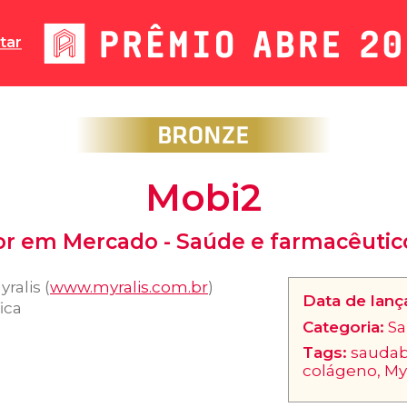
tar
Mobi2
r em Mercado - Saúde e farmacêutico
ralis (
www.myralis.com.br
)
Data de lan
ica
Categoria:
Sa
Tags:
saudabi
colágeno, Myr