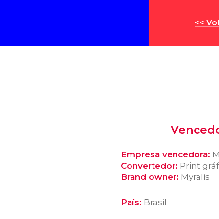
<< Vol
Vencedo
Empresa vencedora:
My
Convertedor:
Print gráf
Brand owner:
Myralis
País:
Brasil