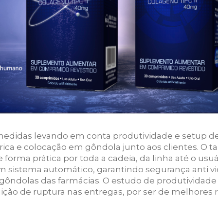
edidas levando em conta produtividade e setup d
rica e colocação em gôndola junto aos clientes. O 
forma prática por toda a cadeia, da linha até o usu
 sistema automático, garantindo segurança anti vi
gôndolas das farmácias. O estudo de produtividade fe
ição de ruptura nas entregas, por ser de melhores 