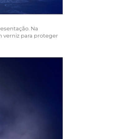
resentação. Na
 verniz para proteger