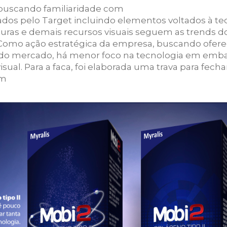
 buscando familiaridade com
ados pelo Target incluindo elementos voltados à t
uras e demais recursos visuais seguem as trends do
Como ação estratégica da empresa, buscando ofere
 do mercado, há menor foco na tecnologia em emba
ual. Para a faca, foi elaborada uma trava para fe
em