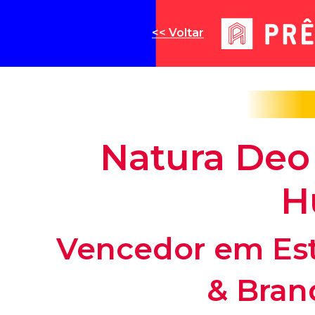
<< Voltar
Natura Deo
H
Vencedor em Est
& Bran